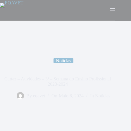
Notícias
Cartaz – Atividades – 3ª – Semana do Ensino Profissional
2023-2024
By
eqavet
On
Maio 6, 2024
In
Notícias